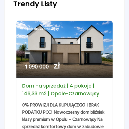
Trendy Listy
Opolskie
,
Czarnowąsy
zł
1 090 000
Dom na sprzedaż | 4 pokoje |
146,33 m2 | Opole-Czarnowąsy
0% PROWIZJI DLA KUPUJĄCEGO I BRAK
PODATKU PCC! Nowoczesny dom bliźniak
klasy premium w Opolu – Czarnowąsy Na
sprzedaż komfortowy dom w zabudowie