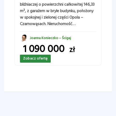
bliźniaczej o powierzchni całkowitej 146,33
m², z garażem w bryle budynku, położony
,
w spokojnej i zielonej części Opola –
Czarnowąsach. Nieruchomość…
Joanna Konieczko – Ścigaj
1 090 000
zł
Zobacz ofertę