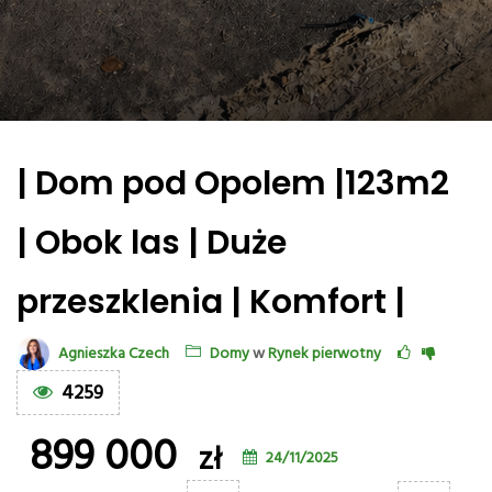
| Dom pod Opolem |123m2
| Obok las | Duże
przeszklenia | Komfort |
Agnieszka Czech
Domy
w
Rynek pierwotny
4259
899 000
zł
24/11/2025