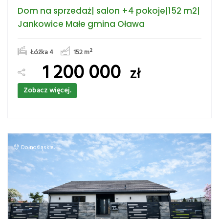
Dom na sprzedaż| salon +4 pokoje|152 m2|
Jankowice Małe gmina Oława
Łóżka 4
152
m²
1 200 000
zł
Zobacz więcej.
Dolnośląskie
,