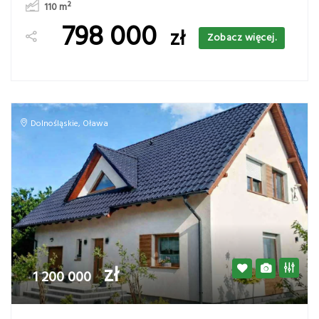
110
m²
798 000
zł
Zobacz więcej.
Dolnośląskie
,
Oława
zł
1 200 000