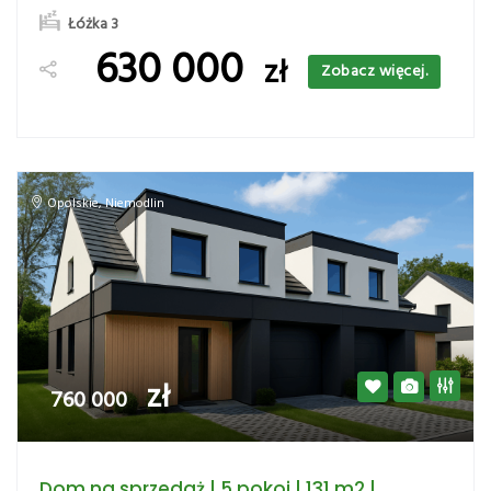
Łóżka 3
630 000
zł
Zobacz więcej.
Opolskie
,
Niemodlin
zł
760 000
Dom na sprzedaż | 5 pokoi | 131 m2 |