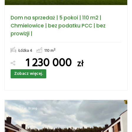
Dom na sprzedaż | 5 pokoi | 110 m2 |
Chmielowice | bez podatku PCC | bez
prowizji |
Łóżka 4
110
m²
1 230 000
zł
Zobacz więcej.
Opolskie
,
Brzeg