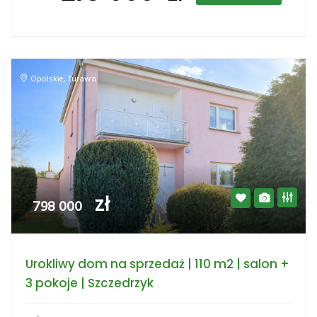
Opolskie
,
Turawa
zł
798 000
Urokliwy dom na sprzedaż | 110 m2 | salon +
3 pokoje | Szczedrzyk