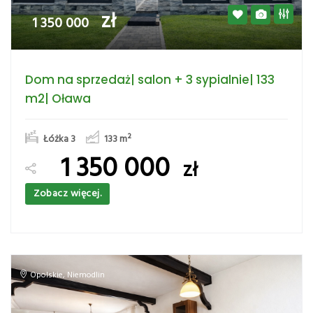
zł
1 350 000
Dom na sprzedaż| salon + 3 sypialnie| 133
m2| Oława
Łóżka 3
133
m²
1 350 000
zł
Zobacz więcej.
Opolskie
,
Niemodlin