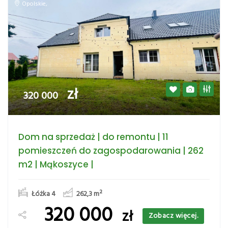
Opolskie
,
zł
320 000
Dom na sprzedaż | do remontu | 11
pomieszczeń do zagospodarowania | 262
m2 | Mąkoszyce |
Łóżka 4
262,3
m²
320 000
zł
Zobacz więcej.