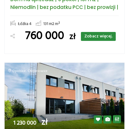
Niemodlin | bez podatku PCC | bez prowizji |
Łóżka 4
131 m2
m²
760 000
zł
Zobacz więcej.
Opolskie
,
Chmielowice
zł
1 230 000