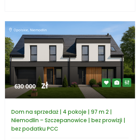
Opolskie
,
Niemodlin
zł
630 000
Dom na sprzedaż | 4 pokoje | 97 m 2 |
Niemodlin – Szczepanowice | bez prowizji |
bez podatku PCC