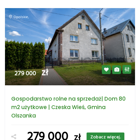
Opolskie
,
zł
279 000
Gospodarstwo rolne na sprzedaż| Dom 80
m2 użytkowe | Czeska Wieś, Gmina
Olszanka
279 000
zł
Zobacz więcej.