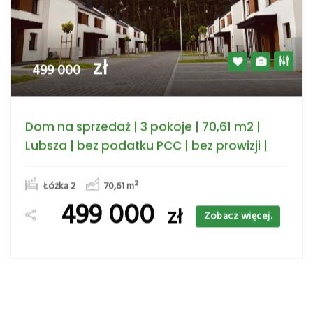
zł
499 000
Dom na sprzedaż | 3 pokoje | 70,61 m2 |
Lubsza | bez podatku PCC | bez prowizji |
Łóżka 2
70,61
m²
499 000
zł
Zobacz więcej.