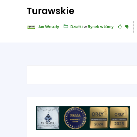
Turawskie
Jan Wesoły
Działki
w
Rynek wtórny