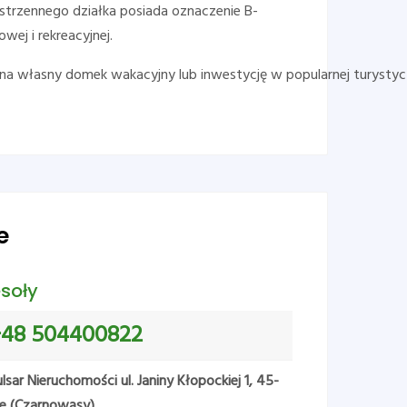
trzennego działka posiada oznaczenie B-
wej i rekreacyjnej.
na własny domek wakacyjny lub inwestycję w popularnej turystycz
e
soły
+48 504400822
sar Nieruchomości ul. Janiny Kłopockiej 1, 45-
e (Czarnowąsy)