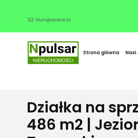
biuro@npulsar.pl
Strona główna
Nasi
Działka na spr
486 m2 | Jezio