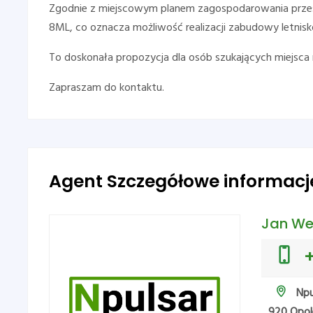
Zgodnie z miejscowym planem zagospodarowania przes
8ML, co oznacza możliwość realizacji zabudowy letnisko
To doskonała propozycja dla osób szukających miejsca 
Zapraszam do kontaktu.
Agent Szczegółowe informacj
Jan We
Npul
920 Opol