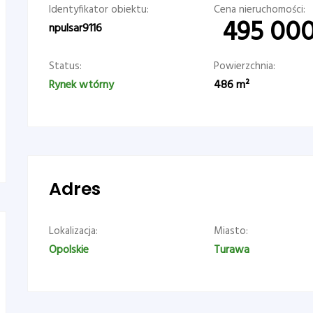
Identyfikator obiektu:
Cena nieruchomości:
495 00
npulsar9116
Status:
Powierzchnia:
Rynek wtórny
486
m²
Adres
Lokalizacja:
Miasto:
Opolskie
Turawa