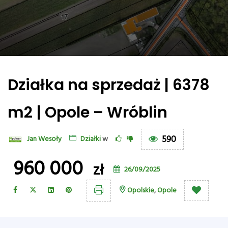
Działka na sprzedaż | 6378
m2 | Opole – Wróblin
590
Jan Wesoły
Działki
w
960 000
zł
26/09/2025
Opolskie
,
Opole