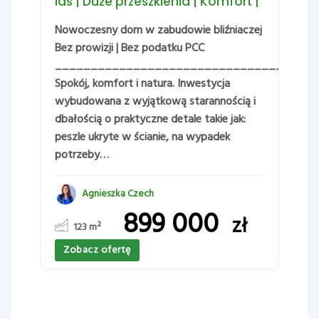
las | Duże przeszklenia | Komfort |
Nowoczesny dom w zabudowie bliźniaczej
Bez prowizji | Bez podatku PCC
_____________________________________
Spokój, komfort i natura. Inwestycja
wybudowana z wyjątkową starannością i
dbałością o praktyczne detale takie jak:
,
peszle ukryte w ścianie, na wypadek
potrzeby…
Agnieszka Czech
899 000
zł
123
m²
Zobacz ofertę