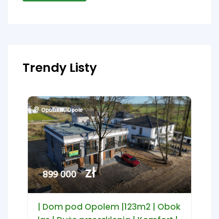
Trendy Listy
Opolskie
,
Opole
zł
899 000
| Dom pod Opolem |123m2 | Obok